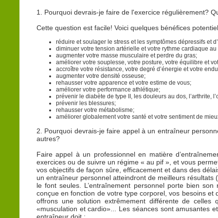
1. Pourquoi devrais-je faire de l'exercice régulièrement? 
Cette question est facile! Voici quelques bénéfices potentiel
réduire et soulager le stress et les symptômes dépressifs et d
diminuer votre tension artérielle et votre rythme cardiaque au
augmenter votre masse musculaire et perdre du gras;
améliorer votre souplesse, votre posture, votre équilibre et vo
accroître votre résistance, votre degré d’énergie et votre end
augmenter votre densité osseuse;
rehausser votre apparence et votre estime de vous;
améliorer votre performance athlétique;
prévenir le diabète de type II, les douleurs au dos, l’arthrite, l
prévenir les blessures;
rehausser votre métabolisme;
améliorer globalement votre santé et votre sentiment de mieu
2. Pourquoi devrais-je faire appel à un entraîneur personn
autres?
Faire appel à un professionnel en matière d’entraînemen
exercices ou de suivre un régime « au pif », et vous perm
vos objectifs de façon sûre, efficacement et dans des déla
un entraîneur personnel atteindront de meilleurs résultats
le font seules. L’entraînement personnel porte bien son
conçue en fonction de votre type corporel, vos besoins et 
offrons une solution extrêmement différente de celles
«musculation et cardio»... Les séances sont amusantes et 
entraîneur doit :